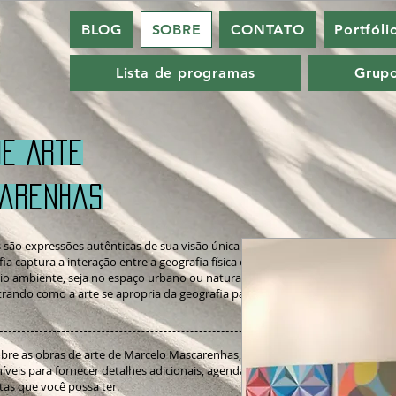
BLOG
SOBRE
CONTATO
Portfóli
Lista de programas
Grup
de Arte
carenhas
 são expressões autênticas de sua visão única do
ia captura a interação entre a geografia física e humana,
o ambiente, seja no espaço urbano ou natural. Cada
ando como a arte se apropria da geografia para criar
obre as obras de arte de Marcelo Mascarenhas, entre em
eis para fornecer detalhes adicionais, agendar visitas à
tas que você possa ter.