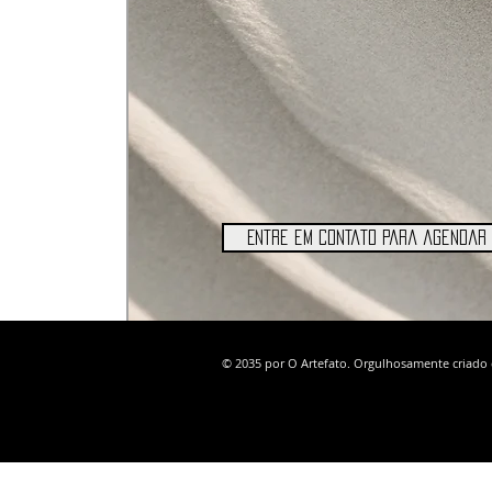
Entre em contato para agendar 
© 2035 por O Artefato. Orgulhosamente criad