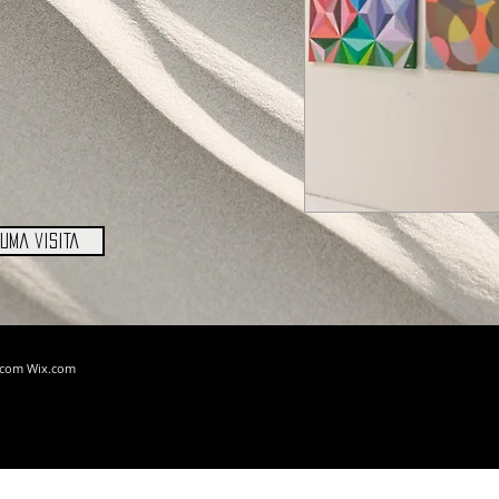
uma visita
BLOG
SOBRE
o com
Wix.com