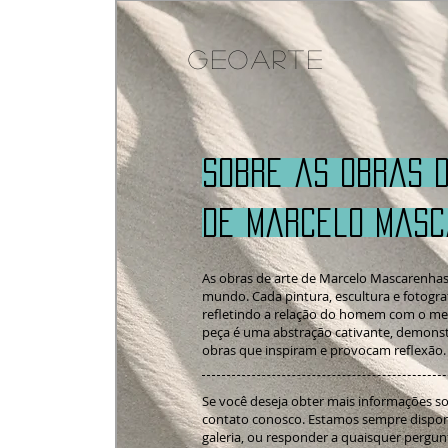
GEOARTE
Sobre as Obras 
de Marcelo Mas
As obras de arte de Marcelo Mascarenhas
mundo. Cada pintura, escultura e fotograf
refletindo a relação do homem com o mei
peça é uma abstração cativante, demonstr
obras que inspiram e provocam reflexão.
Se você deseja obter mais informações s
contato conosco. Estamos sempre disponív
galeria, ou responder a quaisquer pergun